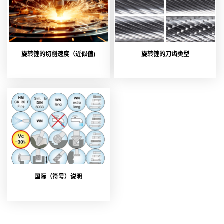
旋转锉的切削速度（近似值)
旋转锉的刀齿类型
国际（符号）说明