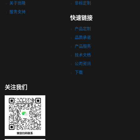
关于尚隆
非标定制
服务支持
快速链接
产品定制
品质承诺
产品服务
技术文档
公司资讯
下载
关注我们