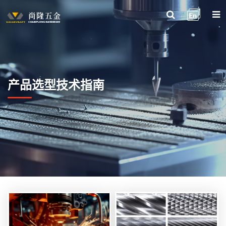
产品选型技术指南