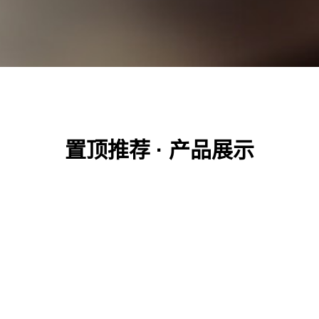
置顶推荐 · 产品展示
SPG型-树形尖旋转锉
RBF型-树