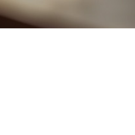
-60°圆锥形旋转锉
H型-火焰形旋转锉