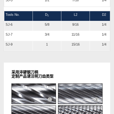
SJ-5
1/2
7/16
1/4
Tools No.
D
L2
D2
1
SJ-6
5/8
9/16
1/4
SJ-7
3/4
11/16
1/4
SJ-9
1
15/16
1/4
采用淬硬钢刀柄
定制产品请注明刀齿类型