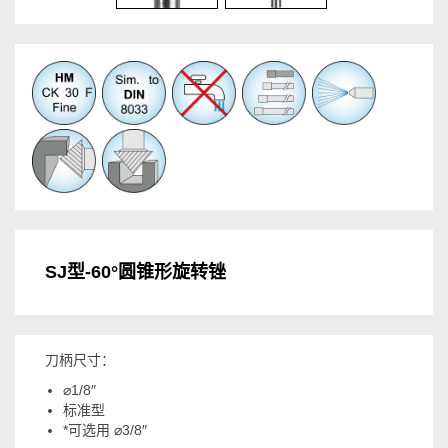
SJ型-60°圆锥形旋转锉
刀柄尺寸：
⌀1/8″
标准型
*可选用 ⌀3/8″