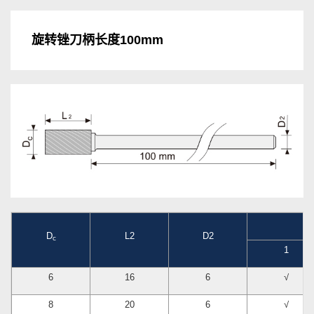
旋转锉刀柄长度100mm
D
L2
D2
c
1
6
16
6
√
8
20
6
√