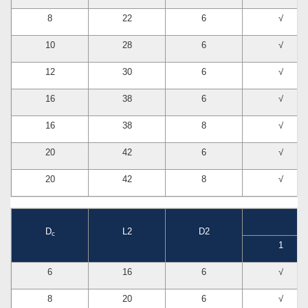
8
22
6
√
10
28
6
√
12
30
6
√
16
38
6
√
16
38
8
√
20
42
6
√
20
42
8
√
D
L2
D2
c
1
6
16
6
√
8
20
6
√